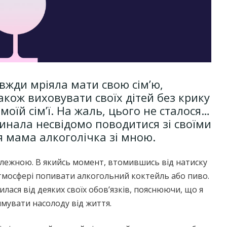
авжди мріяла мати свою сім’ю,
акож виховувати своїх дітей без крику
моїй сім’ї. На жаль, цього не сталося…
чинала несвідомо поводитися зі своїми
я мама алкоголічка зі мною.
алежною. В якийсь момент, втомившись від натиску
 атмосфері попивати алкогольний коктейль або пиво.
вилася від деяких своїх обов’язків, пояснюючи, що я
мувати насолоду від життя.