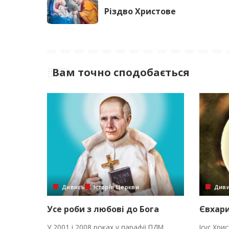
Різдво Христове
Вам точно сподобається
Дивись
Історія Церкви
Див
Усе роби з любові до Бога
Євхари
У 2001 і 2008 роках у парафії ПДМ
Ісус Хри