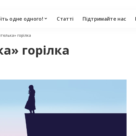
іть однe одного!
Cтатті
Підтримайте нас
телька» горілка
а» горілка