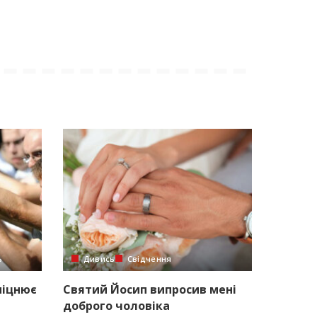
ь
Дивись
Свідчення
міцнює
Святий Йосип випросив мені
доброго чоловіка