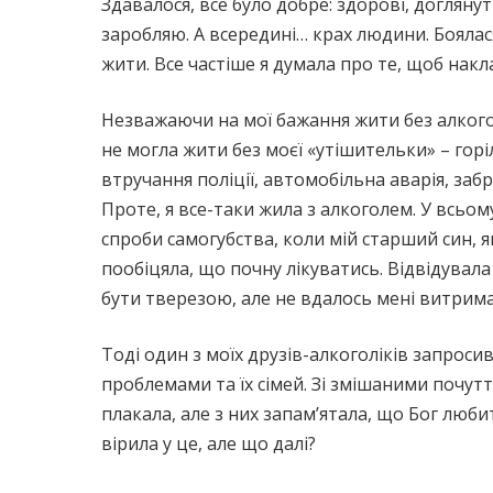
Здавалося, все було добре: здорові, доглянут
заробляю. А всередині… крах людини. Боялася
жити. Все частіше я думала про те, щоб накл
Незважаючи на мої бажання жити без алкогол
не могла жити без моєї «утішительки» – горі
втручання поліції, автомобільна аварія, заб
Проте, я все-таки жила з алкоголем. У всьому
спроби самогубства, коли мій старший син, я
пообіцяла, що почну лікуватись. Відвідувала 
бути тверезою, але не вдалось мені витримат
Тоді один з моїх друзів-алкоголіків запрос
проблемами та їх сімей. Зі змішаними почутт
плакала, але з них запам’ятала, що Бог любит
вірила у це, але що далі?