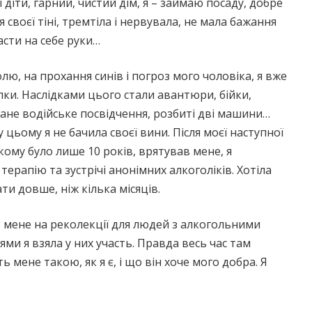
і діти, гарний, чистий дім, я – займаю посаду, добре
 своєї тіні, тремтіла і нервувала, не мала бажання
асти на себе руки…
ю, на прохання синів і погроз мого чоловіка, я вже
лки. Наслідками цього стали авантюри, бійки,
ране водійське посвідчення, розбиті дві машини…
 цьому я не бачила своєї вини. Після моєї наступної
кому було лише 10 років, врятував мене, я
терапію та зустрічі анонімних алкоголіків. Хотіла
и довше, ніж кілька місяців.
ив мене на реколекції для людей з алкогольними
ями я взяла у них участь. Правда весь час там
ь мене такою, як я є, і що він хоче мого добра. Я