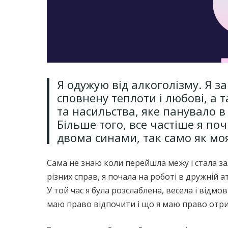
Я одужую від алкоголізму. Я з
сповнену теплоти і любові, а т
та насильства, яке панувало в 
Більше того, все частіше я по
двома синами, так само як мо
Сама не знаю коли перейшла межу і стала з
різних справ, я почала на роботі в дружній
У той час я була розслаблена, весела і відмо
маю право відпочити і що я маю право отри