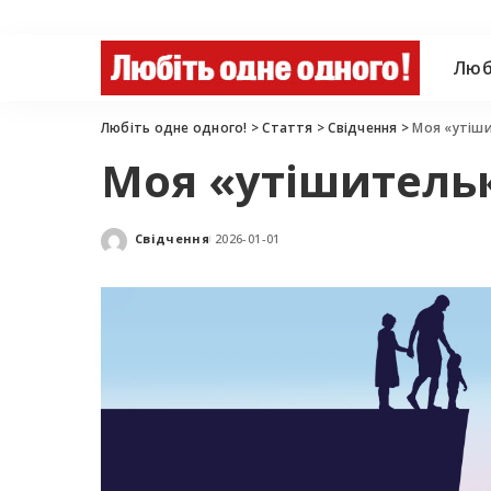
Люб
Любіть одне одного!
>
Стаття
>
Свідчення
>
Моя «утіши
Моя «утішительк
Свідчення
2026-01-01
Posted
by