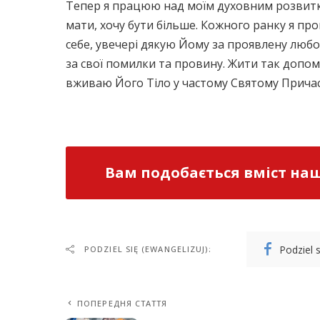
Тепер я працюю над моїм духовним розвитком
мати, хочу бути більше. Кожного ранку я пр
себе, увечері дякую Йому за проявлену любов
за свої помилки та провину. Жити так допома
вживаю Його Тіло у частому Святому Причас
Вам подобається вміст наш
Podziel 
PODZIEL SIĘ (EWANGELIZUJ):
ПОПЕРЕДНЯ СТАТТЯ