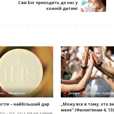
Сам Бог приходить до нас у
кожній дитині
ись
Євхаристія
Дивись
Рух Чистих Сердец
стія – найбільший дар
„Можу все в тому, хто з
мене” (Филип’янам 4, 13)
стос – Бог, що є для нас єдиним