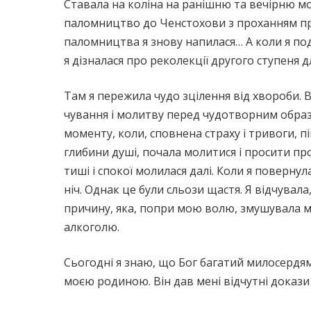
Ставала на коліна на ранішню та вечірню мо
паломництво до Ченстохови з проханням про
паломництва я знову напилася… А коли я под
я дізналася про реколекції другого ступеня д
Там я пережила чудо зцілення від хвороби. 
чування і молитву перед чудотворним образо
моменту, коли, сповнена страху і тривоги, пі
глибини душі, почала молитися і просити про 
тиші і спокої молилася далі. Коли я поверну
ніч. Однак це були сльози щастя. Я відчувала
причину, яка, попри мою волю, змушувала ме
алкоголю.
Сьогодні я знаю, що Бог багатий милосердям
моєю родиною. Він дав мені відчутні докази с