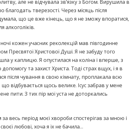
литву, але не відчувала зв’язку з Богом. Вирушила в
 благодать тверезості. Через місяць після
умала, що це вже кінець, що я не зможу впоратися,
ля алкоголіків.
Вночі кожен учасник реколекцій мав півгодинне
м Пресвятої Христової Душі. Я не забуду того
шла у каплицю. Я опустилася на коліна і вперше, з
допомогу та захист Христа. Тоді страх вщух, і я в
лася після чування в свою кімнату, проплакала всю
, що відбувається щось велике. Ісус забрав у мене
не пити. З тих пір мої уста не доторкались
 за весь період моєї хвороби спостерігав за мною і
воєї любові, хоча я їх не бачила…